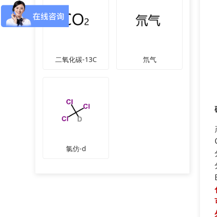
二氧化碳-13C
氘气
氯仿-d