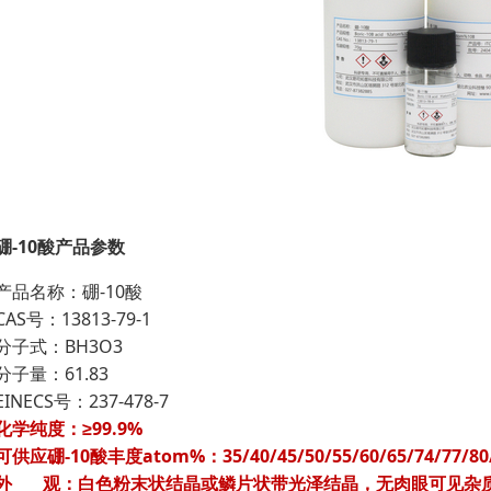
硼-10酸产品参数
产品名称：硼-10酸
CAS号：13813-79-1
分子式：BH3O3
分子量：61.83
EINECS号：237-478-7
化学纯度：≥99.9%
可供应硼-10酸丰度atom%：35/40/45/50/55/60/65/74/77
外 观：白色粉末状结晶或鳞片状带光泽结晶，无肉眼可见杂