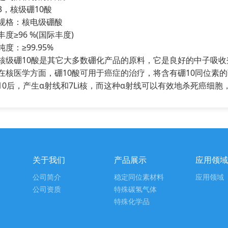
3，核级硼10酸
规格：核电级硼酸
丰度≥96 %(国际丰度)
纯度：≥99.95%
核级硼10酸是其它大多数硼化产品的原料，它是良好的中子吸收
在核医学方面，硼10酸可用于癌症的治疗，将含有硼10同位素
10后，产生α射线和7Li核，而这种α射线可以有效地杀死癌细
关于我们
产品展示
应用领域
公司简介
稳定同位素材料
应用领域
公司资质
特殊碳氢气体
特殊化学品