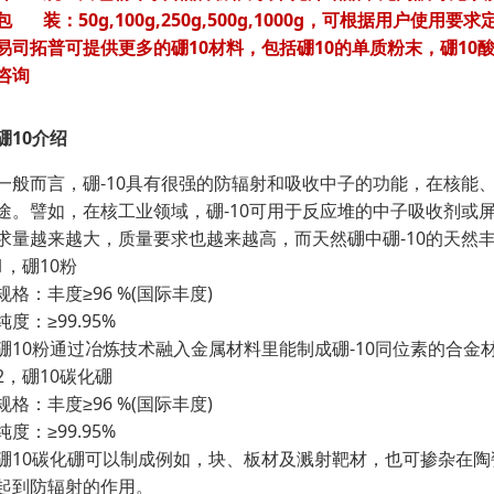
包 装：50g,100g,250g,500g,1000g，可根据用户使用
易司拓普可提供更多的硼10材料，包括硼10的单质粉末，硼10
咨询
硼10介绍
一般而言，硼-10具有很强的防辐射和吸收中子的功能，在核能
途。譬如，在核工业领域，硼-10可用于反应堆的中子吸收剂或屏
求量越来越大，质量要求也越来越高，而天然硼中硼-10的天然丰度
1，硼10粉
规格：丰度≥96 %(国际丰度)
纯度：≥99.95%
硼10粉通过冶炼技术融入金属材料里能制成硼-10同位素的合金
2，硼10碳化硼
规格：丰度≥96 %(国际丰度)
纯度：≥99.95%
硼10碳化硼可以制成例如，块、板材及溅射靶材，也可掺杂在
起到防辐射的作用。