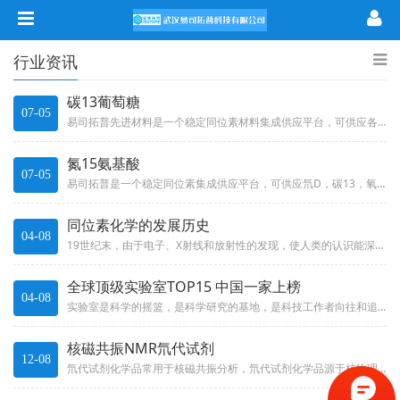
行业资讯
碳13葡萄糖
07-05
易司拓普先进材料是一个稳定同位素材料集成供应平台，可供应各种碳C13标记的葡萄糖，有需求欢迎咨询！葡萄糖-13C产品一览...
氮15氨基酸
07-05
易司拓普是一个稳定同位素集成供应平台，可供应氘D，碳13，氧18，氮15等稳定同位素标记的化学品，包括各种氨基酸的氮15...
同位素化学的发展历史
04-08
19世纪末，由于电子、X射线和放射性的发现，使人类的认识能深入到原子内部。通过对放射性的研究，不仅发现了钋、镭、锕等放射...
全球顶级实验室TOP15 中国一家上榜
04-08
实验室是科学的摇篮，是科学研究的基地，是科技工作者向往和追随的地方。优秀的实验室往往代表了世界前沿基础研究的最高水平，极...
核磁共振NMR氘代试剂
12-08
氘代试剂化学品常用于核磁共振分析，氘代试剂化学品源于核物理重水提炼工业衍生产品。上世纪40年代原子弹面世，推动海水重水提...