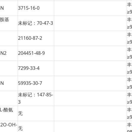
丰
5N
3715-16-0
≥
酰胺基
丰
未标记：70-47-3
≥
丰
21160-87-2
≥
丰
N2
204451-48-9
≥
丰
7299-33-4
≥
丰
5N
59935-30-7
≥
未标记：147-85-
丰
3
≥
L-酪氨
丰
无
≥
H2O-OH-
丰
无