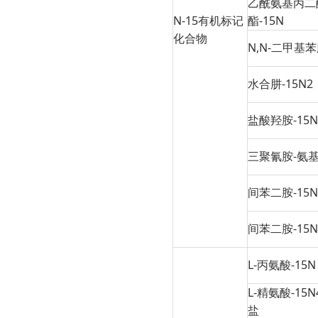
乙酰氨基丙二
N-15有机标记
酯-15N
化合物
N,N-二甲基苯
水合肼-15N2
盐酸羟胺-15N
三聚氰胺-氨基-
间苯二胺-15N
间苯二胺-15N
L-丙氨酸-15N
L-精氨酸-15
盐